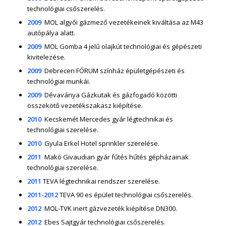
technológiai csőszerelés.
2009
MOL algyői gázmező vezetékeinek kiváltása az M43
autópálya alatt.
2009
MOL Gomba 4 jelű olajkút technológiai és gépészeti
kivitelezése.
2009
Debrecen FÓRUM színház épületgépészeti és
technológiai munkái.
2009
Dévaványa Gázkutak és gázfogadó közötti
összekötő vezetékszakasz kiépítése.
2010
Kecskemét Mercedes gyár légtechnikai és
technológiai szerelése.
2010
Gyula Erkel Hotel sprinkler szerelése.
2011
Makó Givaudian gyár fűtés hűtés gépházainak
technológiai szerelése.
2011
TEVA légtechnikai rendszer szerelése.
2011-2012
TEVA 90 es épület technológiai csőszerelés.
2012
MOL-TVK inert gázvezeték kiépítése DN300.
2012
Ebes Sajtgyár technológiai csőszerelés.