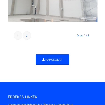
Oldal 1 / 2
1
2
KAPCSOLAT
ÉRDEKES LINKEK
Itt van néhány érdekes link. Élvezze a böngészést :)