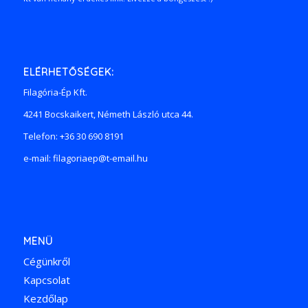
ELÉRHETŐSÉGEK:
Filagória-Ép Kft.
4241 Bocskaikert, Németh László utca 44.
Telefon: +36 30 690 8191
e-mail: filagoriaep@t-email.hu
MENÜ
Cégünkről
Kapcsolat
Kezdőlap