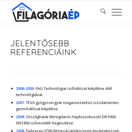
JELENTŐSEBB
REFERENCIÁINK
2006-2009
FAG Technológiai csőhálózat kiépítése AWI
technológiával.
2007
TEVA gyógyszergyár magasvezetésű rozsdamentes
gerinchálózat kiépítése.
2008
Országhatár-Beregdaróc-Hajduszoboszló DN1000-
DN1400 csővezeték hegesztése.
2008
Debrecen FÓRUM bevásárlóközpont épületgépszeti