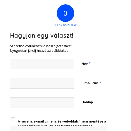
0
HOZZÁSZÓLÁS
Hagyjon egy választ!
Szeretne csatlakozni a beszélgetéshez?
Nyugodtan járulj hozzá az alábbiakban!
*
Név
*
E-mail cím
Honlap
A nevem, e-mail címem, és weboldalcímem mentése a
böngészőben a következő hozzászólásomhoz.