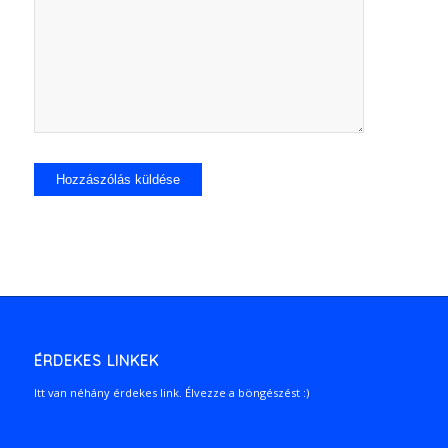
ÉRDEKES LINKEK
Itt van néhány érdekes link. Élvezze a böngészést :)